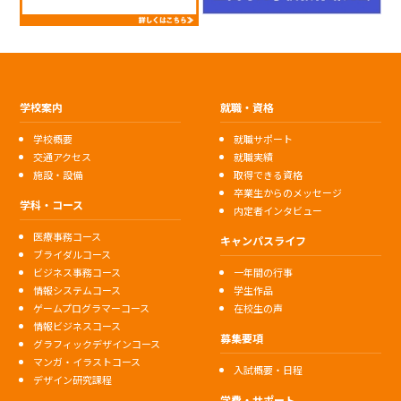
学校案内
就職・資格
学校概要
就職サポート
交通アクセス
就職実績
施設・設備
取得できる資格
卒業生からのメッセージ
学科・コース
内定者インタビュー
医療事務コース
キャンパスライフ
ブライダルコース
ビジネス事務コース
一年間の行事
情報システムコース
学生作品
ゲームプログラマーコース
在校生の声
情報ビジネスコース
募集要項
グラフィックデザインコース
マンガ・イラストコース
入試概要・日程
デザイン研究課程
学費・サポート