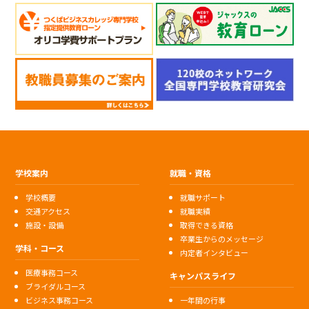
学校案内
就職・資格
学校概要
就職サポート
交通アクセス
就職実績
施設・設備
取得できる資格
卒業生からのメッセージ
学科・コース
内定者インタビュー
医療事務コース
キャンパスライフ
ブライダルコース
ビジネス事務コース
一年間の行事