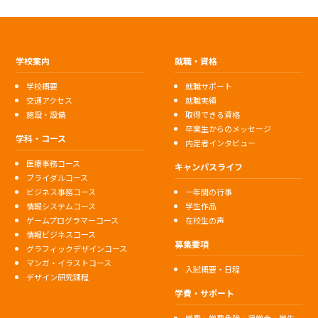
学校案内
就職・資格
学校概要
就職サポート
交通アクセス
就職実績
施設・設備
取得できる資格
卒業生からのメッセージ
学科・コース
内定者インタビュー
医療事務コース
キャンパスライフ
ブライダルコース
ビジネス事務コース
一年間の行事
情報システムコース
学生作品
ゲームプログラマーコース
在校生の声
情報ビジネスコース
募集要項
グラフィックデザインコース
マンガ・イラストコース
入試概要・日程
デザイン研究課程
学費・サポート
学費・学費免除・奨学金・学生