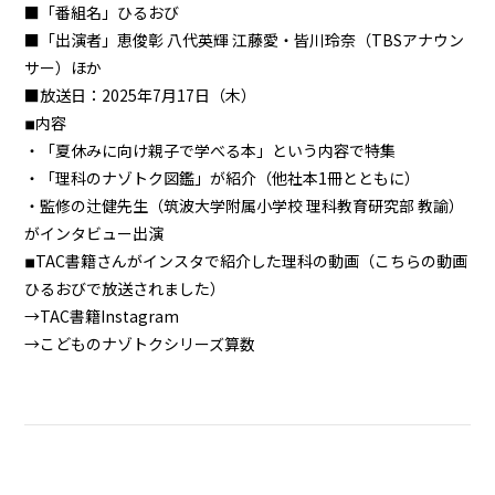
■「番組名」ひるおび
■「出演者」恵俊彰 八代英輝 江藤愛・皆川玲奈（TBSアナウン
サー）ほか
■放送日：2025年7月17日（木）
◾︎内容
・「夏休みに向け親子で学べる本」という内容で特集
・「理科のナゾトク図鑑」が紹介（他社本1冊とともに）
・監修の辻健先生（筑波大学附属小学校 理科教育研究部 教諭）
がインタビュー出演
◾︎TAC書籍さんがインスタで紹介した理科の動画（こちらの動画
ひるおびで放送されました）
→
TAC書籍Instagram
→
こどものナゾトクシリーズ算数