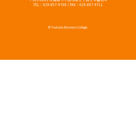
TEL：029-857-9700 / FAX：029-857-9711
© Tsukuba Business College.
オープンキャンパス
資料請求（無料）