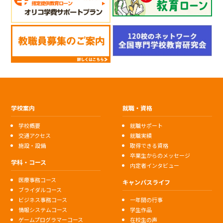
学校案内
就職・資格
学校概要
就職サポート
交通アクセス
就職実績
施設・設備
取得できる資格
卒業生からのメッセージ
学科・コース
内定者インタビュー
医療事務コース
キャンパスライフ
ブライダルコース
ビジネス事務コース
一年間の行事
情報システムコース
学生作品
ゲームプログラマーコース
在校生の声