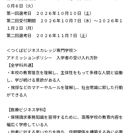
０月６日（火）
第一回選考日 ２０２６年１０月１０日（土）
第二回受付期間 ２０２６年１０月７日（水）～２０２６年１
１月２日（月）
第二回選考日 ２０２６年１１月７日（土）
＜つくばビジネスカレッジ専門学校＞
アドミッションポリシー 入学者の受け入れ方針
【全学科共通】
・本校の教育理念を理解し、主体性をもって多様な人間と協働
し、学び続ける意欲がある人
・挨拶などのマナーやルールを理解し、社会常識に即した行動
ができる人
【医療ビジネス学科】
・保険請求事務知識を習得するために、高等学校の教育内容を
幅広く学修している人
・他者に対する思いやりを持ち、信頼関係を構築する為に必要