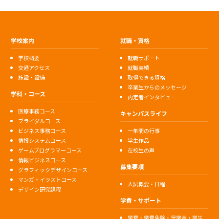
学校案内
就職・資格
学校概要
就職サポート
交通アクセス
就職実績
施設・設備
取得できる資格
卒業生からのメッセージ
学科・コース
内定者インタビュー
医療事務コース
キャンパスライフ
ブライダルコース
ビジネス事務コース
一年間の行事
情報システムコース
学生作品
ゲームプログラマーコース
在校生の声
情報ビジネスコース
募集要項
グラフィックデザインコース
マンガ・イラストコース
入試概要・日程
デザイン研究課程
学費・サポート
学費・学費免除・奨学金・学生