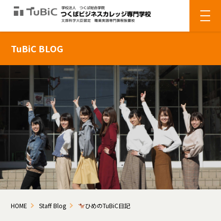
TuBiC BLOG
HOME
Staff Blog
ひめのTuBiC日記