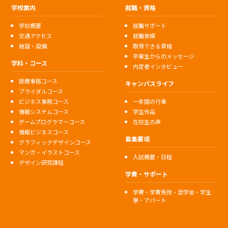
学校案内
就職・資格
学校概要
就職サポート
交通アクセス
就職実績
施設・設備
取得できる資格
卒業生からのメッセージ
学科・コース
内定者インタビュー
医療事務コース
キャンパスライフ
ブライダルコース
ビジネス事務コース
一年間の行事
情報システムコース
学生作品
ゲームプログラマーコース
在校生の声
情報ビジネスコース
募集要項
グラフィックデザインコース
マンガ・イラストコース
入試概要・日程
デザイン研究課程
学費・サポート
学費・学費免除・奨学金・学生
寮・アパート