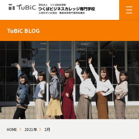
TuBiC BLOG
HOME
2021年
2月