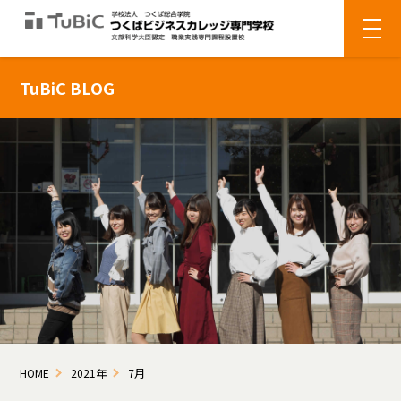
TuBiC BLOG
HOME
2021年
7月