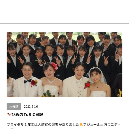
未分類
2021.7.16
ひめのTuBiC日記
ブライダル１年生は人前式の発表がありました
アジュール土浦ウエディ