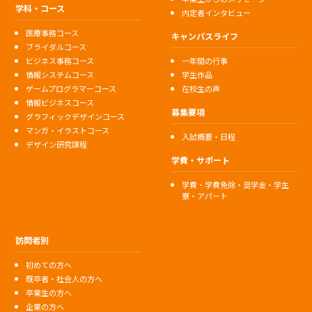
学科・コース
内定者インタビュー
医療事務コース
キャンパスライフ
ブライダルコース
ビジネス事務コース
一年間の行事
情報システムコース
学生作品
ゲームプログラマーコース
在校生の声
情報ビジネスコース
募集要項
グラフィックデザインコース
マンガ・イラストコース
入試概要・日程
デザイン研究課程
学費・サポート
学費・学費免除・奨学金・学生
寮・アパート
訪問者別
初めての方へ
既卒者・社会人の方へ
卒業生の方へ
企業の方へ