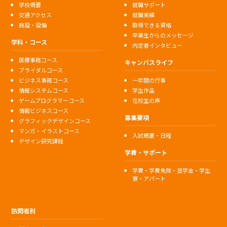
学校概要
就職サポート
交通アクセス
就職実績
施設・設備
取得できる資格
卒業生からのメッセージ
学科・コース
内定者インタビュー
医療事務コース
キャンパスライフ
ブライダルコース
ビジネス事務コース
一年間の行事
情報システムコース
学生作品
ゲームプログラマーコース
在校生の声
情報ビジネスコース
募集要項
グラフィックデザインコース
マンガ・イラストコース
入試概要・日程
デザイン研究課程
学費・サポート
学費・学費免除・奨学金・学生
寮・アパート
訪問者別