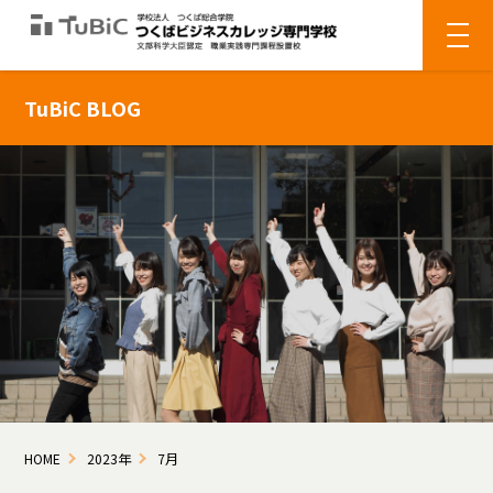
TuBiC BLOG
HOME
2023年
7月