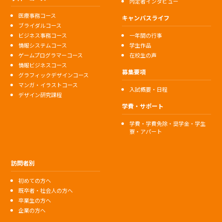
内定者インタビュー
医療事務コース
キャンパスライフ
ブライダルコース
ビジネス事務コース
一年間の行事
情報システムコース
学生作品
ゲームプログラマーコース
在校生の声
情報ビジネスコース
募集要項
グラフィックデザインコース
マンガ・イラストコース
入試概要・日程
デザイン研究課程
学費・サポート
学費・学費免除・奨学金・学生
寮・アパート
訪問者別
初めての方へ
既卒者・社会人の方へ
卒業生の方へ
企業の方へ