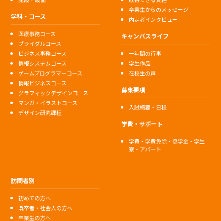
卒業生からのメッセージ
学科・コース
内定者インタビュー
医療事務コース
キャンパスライフ
ブライダルコース
ビジネス事務コース
一年間の行事
情報システムコース
学生作品
ゲームプログラマーコース
在校生の声
情報ビジネスコース
募集要項
グラフィックデザインコース
マンガ・イラストコース
入試概要・日程
デザイン研究課程
学費・サポート
学費・学費免除・奨学金・学生
寮・アパート
訪問者別
初めての方へ
既卒者・社会人の方へ
卒業生の方へ