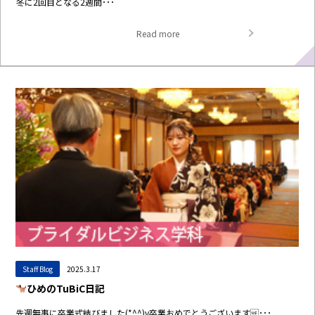
冬に2回目となる2週間･･･
Read more
Staff Blog
2025.3.17
ひめのTuBiC日記
先週無事に卒業式結びました(*^^)v卒業おめでとうございます･･･