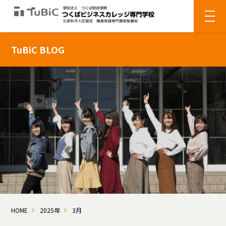
TuBiC BLOG
HOME
2025年
3月