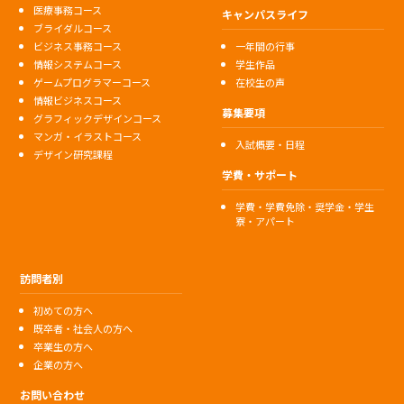
医療事務コース
キャンパスライフ
ブライダルコース
ビジネス事務コース
一年間の行事
情報システムコース
学生作品
ゲームプログラマーコース
在校生の声
情報ビジネスコース
募集要項
グラフィックデザインコース
マンガ・イラストコース
入試概要・日程
デザイン研究課程
学費・サポート
学費・学費免除・奨学金・学生
寮・アパート
訪問者別
初めての方へ
既卒者・社会人の方へ
卒業生の方へ
企業の方へ
お問い合わせ