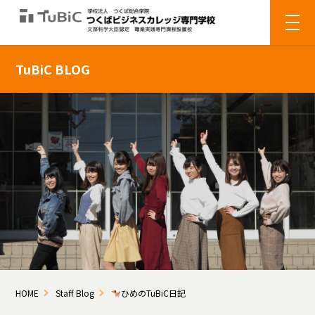
TuBiC BLOG
HOME
Staff Blog
ひめのTuBiC日記