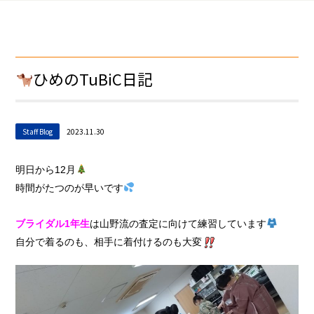
ひめのTuBiC日記
Staff Blog
2023.11.30
明日から12月
時間がたつのが早いです
ブライダル1年生
は山野流の査定に向けて練習しています
自分で着るのも、相手に着付けるのも大変