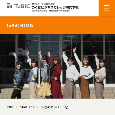
TuBiC BLOG
HOME
Staff Blog
ひめのTuBiC日記