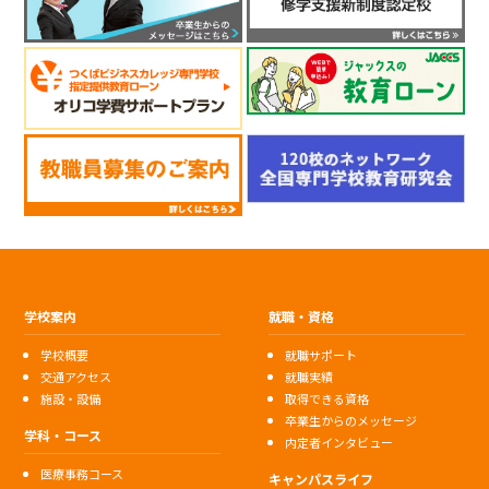
学校案内
就職・資格
学校概要
就職サポート
交通アクセス
就職実績
施設・設備
取得できる資格
卒業生からのメッセージ
学科・コース
内定者インタビュー
医療事務コース
キャンパスライフ