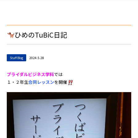
ひめのTuBiC日記
Staff Blog
2024.5.28
ブライダルビジネス学科
では
１・２年生
合同レッスン
を開催