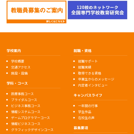
学校案内
就職・資格
学校概要
就職サポート
交通アクセス
就職実績
施設・設備
取得できる資格
卒業生からのメッセージ
学科・コース
内定者インタビュー
医療事務コース
キャンパスライフ
ブライダルコース
ビジネス事務コース
一年間の行事
情報システムコース
学生作品
ゲームプログラマーコース
在校生の声
情報ビジネスコース
募集要項
グラフィックデザインコース