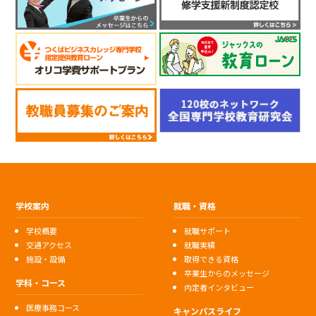
学校案内
就職・資格
学校概要
就職サポート
交通アクセス
就職実績
施設・設備
取得できる資格
卒業生からのメッセージ
学科・コース
内定者インタビュー
医療事務コース
キャンパスライフ