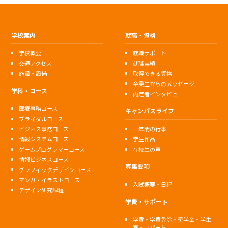
学校案内
就職・資格
学校概要
就職サポート
交通アクセス
就職実績
施設・設備
取得できる資格
卒業生からのメッセージ
学科・コース
内定者インタビュー
医療事務コース
キャンパスライフ
ブライダルコース
ビジネス事務コース
一年間の行事
情報システムコース
学生作品
ゲームプログラマーコース
在校生の声
情報ビジネスコース
募集要項
グラフィックデザインコース
マンガ・イラストコース
入試概要・日程
デザイン研究課程
学費・サポート
学費・学費免除・奨学金・学生
寮・アパート