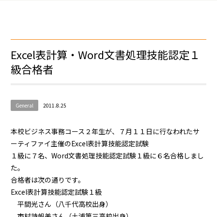
Excel表計算・Word文書処理技能認定１
級合格者
General
2011.8.25
本校ビジネス事務コース２年生が、７月１１日に行なわれたサ
ーティファイ主催のExcel表計算技能認定試験
１級に７名、Word文書処理技能認定試験１級に６名合格しまし
た。
合格者は次の通りです。
Excel表計算技能認定試験１級
平間光さん（八千代高校出身）
市村詩帆美さん（土浦第三高校出身）