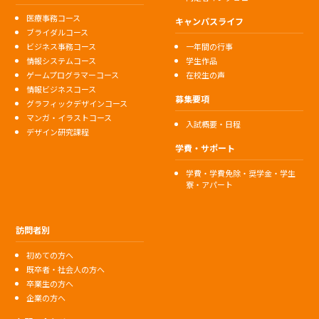
医療事務コース
キャンパスライフ
ブライダルコース
ビジネス事務コース
一年間の行事
情報システムコース
学生作品
ゲームプログラマーコース
在校生の声
情報ビジネスコース
募集要項
グラフィックデザインコース
マンガ・イラストコース
入試概要・日程
デザイン研究課程
学費・サポート
学費・学費免除・奨学金・学生
寮・アパート
訪問者別
初めての方へ
既卒者・社会人の方へ
卒業生の方へ
企業の方へ