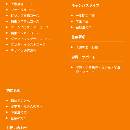
医療事務コース
キャンパスライフ
ブライダルコース
ビジネス事務コース
一年間の行事
情報システムコース
学生作品
ゲームプログラマーコース
在校生の声
情報ビジネスコース
募集要項
グラフィックデザインコース
マンガ・イラストコース
入試概要・日程
デザイン研究課程
学費・サポート
学費・学費免除・奨学金・学生
寮・アパート
訪問者別
初めての方へ
既卒者・社会人の方へ
卒業生の方へ
企業の方へ
お問い合わせ