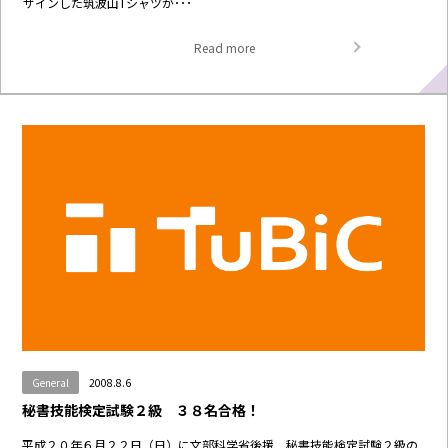
ザインした筑波山Tシャツが･･･
Read more
General
2008.8.6
秘書技能検定試験２級 ３８名合格！
平成２０年６月２２日（日）に文部科学省後援 秘書技能検定試験２級の