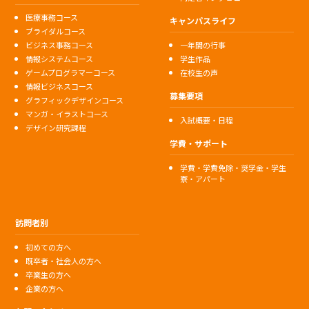
医療事務コース
キャンパスライフ
ブライダルコース
ビジネス事務コース
一年間の行事
情報システムコース
学生作品
ゲームプログラマーコース
在校生の声
情報ビジネスコース
募集要項
グラフィックデザインコース
マンガ・イラストコース
入試概要・日程
デザイン研究課程
学費・サポート
学費・学費免除・奨学金・学生
寮・アパート
訪問者別
初めての方へ
既卒者・社会人の方へ
卒業生の方へ
企業の方へ