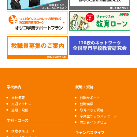
学校案内
就職・資格
学校概要
就職サポート
交通アクセス
就職実績
施設・設備
取得できる資格
卒業生からのメッセージ
学科・コース
内定者インタビュー
医療事務コース
キャンパスライフ