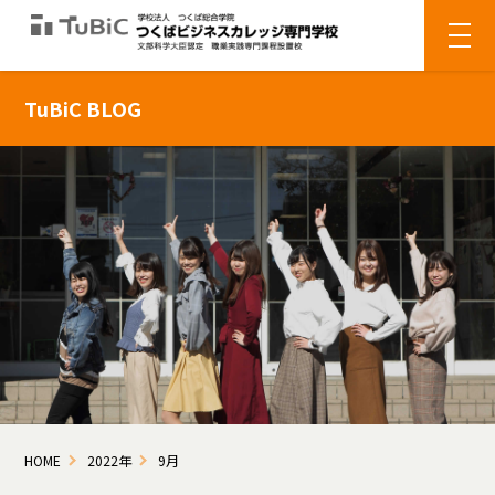
TuBiC BLOG
HOME
2022年
9月