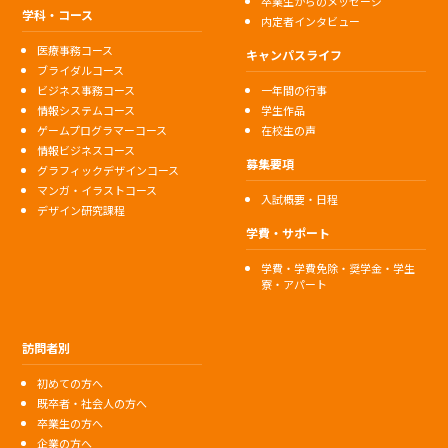
卒業生からのメッセージ
学科・コース
内定者インタビュー
医療事務コース
キャンパスライフ
ブライダルコース
ビジネス事務コース
一年間の行事
情報システムコース
学生作品
ゲームプログラマーコース
在校生の声
情報ビジネスコース
募集要項
グラフィックデザインコース
マンガ・イラストコース
入試概要・日程
デザイン研究課程
学費・サポート
学費・学費免除・奨学金・学生
寮・アパート
訪問者別
初めての方へ
既卒者・社会人の方へ
卒業生の方へ
企業の方へ