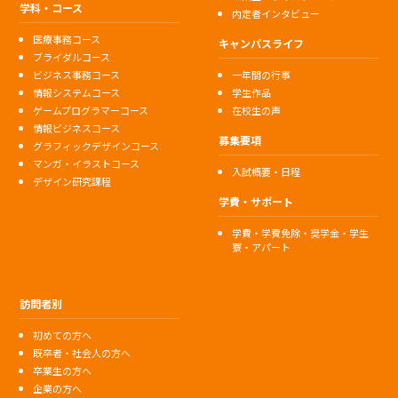
学科・コース
内定者インタビュー
医療事務コース
キャンパスライフ
ブライダルコース
ビジネス事務コース
一年間の行事
情報システムコース
学生作品
ゲームプログラマーコース
在校生の声
情報ビジネスコース
募集要項
グラフィックデザインコース
マンガ・イラストコース
入試概要・日程
デザイン研究課程
学費・サポート
学費・学費免除・奨学金・学生
寮・アパート
訪問者別
初めての方へ
既卒者・社会人の方へ
卒業生の方へ
企業の方へ