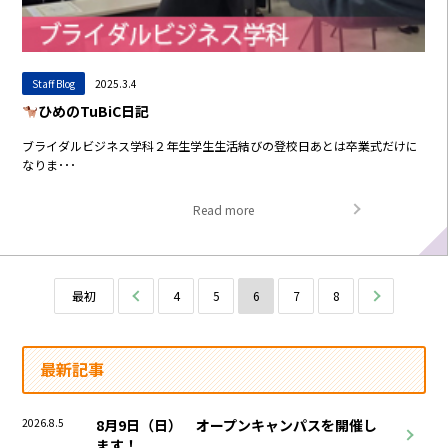
Staff Blog
2025.3.4
ひめのTuBiC日記
ブライダルビジネス学科２年生学生生活結びの登校日あとは卒業式だけに
なりま･･･
Read more
最初
前へ
4
5
6
7
8
次へ
最新記事
2026.8.5
8月9日（日） オープンキャンパスを開催し
ます！