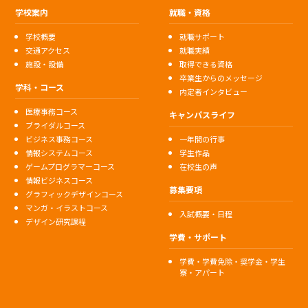
学校案内
就職・資格
学校概要
就職サポート
交通アクセス
就職実績
施設・設備
取得できる資格
卒業生からのメッセージ
学科・コース
内定者インタビュー
医療事務コース
キャンパスライフ
ブライダルコース
ビジネス事務コース
一年間の行事
情報システムコース
学生作品
ゲームプログラマーコース
在校生の声
情報ビジネスコース
募集要項
グラフィックデザインコース
マンガ・イラストコース
入試概要・日程
デザイン研究課程
学費・サポート
学費・学費免除・奨学金・学生
寮・アパート