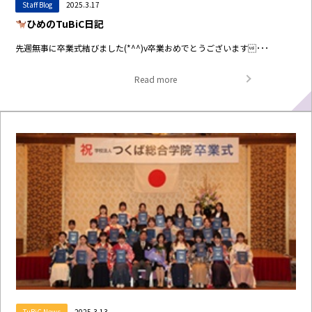
Staff Blog
2025.3.17
ひめのTuBiC日記
先週無事に卒業式結びました(*^^)v卒業おめでとうございます･･･
Read more
TuBiC News
2025.3.13