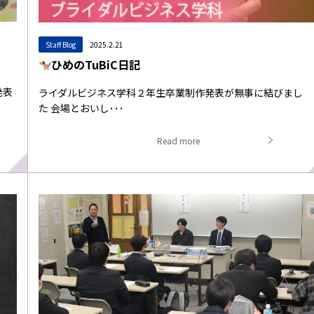
Staff Blog
2025.2.21
ひめのTuBiC日記
発表
ライダルビジネス学科２年生卒業制作発表が無事に結びまし
た 会場とおいし･･･
Read more