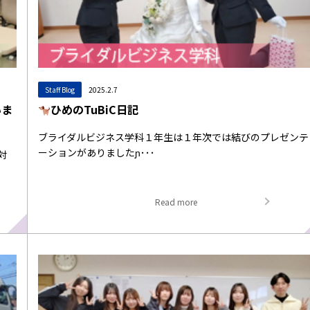
Staff Blog
2025.2.7
いま
ひめのTuBiC日記
ブライダルビジネス学科１年生は１年次では結びのプレゼンテ
ーションがありましたɲ･･･
対
Read more