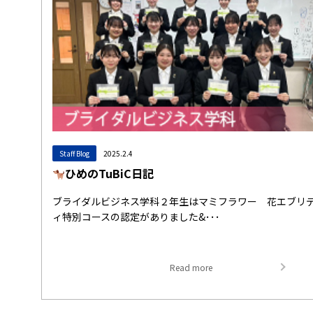
Staff Blog
2025.2.4
ひめのTuBiC日記
ブライダルビジネス学科２年生はマミフラワー 花エブリ
ィ特別コースの認定がありました&･･･
Read more