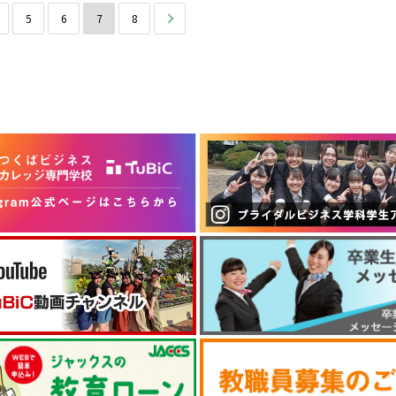
5
6
7
8
次へ