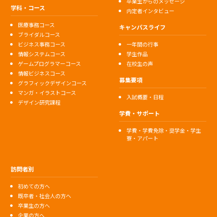
卒業生からのメッセージ
学科・コース
内定者インタビュー
医療事務コース
キャンパスライフ
ブライダルコース
ビジネス事務コース
一年間の行事
情報システムコース
学生作品
ゲームプログラマーコース
在校生の声
情報ビジネスコース
募集要項
グラフィックデザインコース
マンガ・イラストコース
入試概要・日程
デザイン研究課程
学費・サポート
学費・学費免除・奨学金・学生
寮・アパート
訪問者別
初めての方へ
既卒者・社会人の方へ
卒業生の方へ
企業の方へ