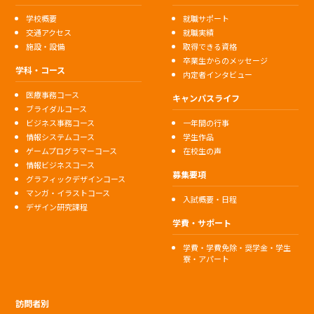
学校概要
就職サポート
交通アクセス
就職実績
施設・設備
取得できる資格
卒業生からのメッセージ
学科・コース
内定者インタビュー
医療事務コース
キャンパスライフ
ブライダルコース
ビジネス事務コース
一年間の行事
情報システムコース
学生作品
ゲームプログラマーコース
在校生の声
情報ビジネスコース
募集要項
グラフィックデザインコース
マンガ・イラストコース
入試概要・日程
デザイン研究課程
学費・サポート
学費・学費免除・奨学金・学生
寮・アパート
訪問者別