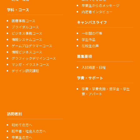
卒業生からのメッセージ
学科・コース
内定者インタビュー
医療事務コース
キャンパスライフ
ブライダルコース
ビジネス事務コース
一年間の行事
情報システムコース
学生作品
ゲームプログラマーコース
在校生の声
情報ビジネスコース
募集要項
グラフィックデザインコース
マンガ・イラストコース
入試概要・日程
デザイン研究課程
学費・サポート
学費・学費免除・奨学金・学生
寮・アパート
訪問者別
初めての方へ
既卒者・社会人の方へ
卒業生の方へ