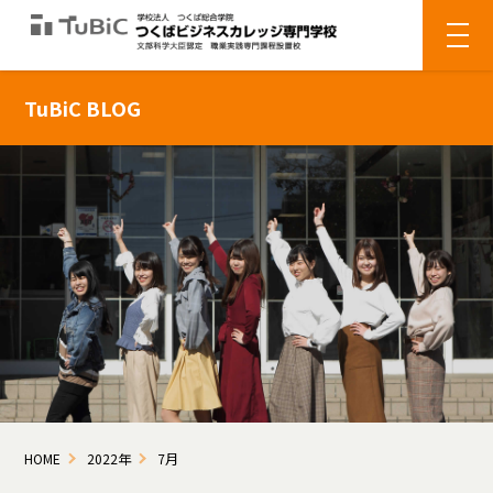
TuBiC BLOG
HOME
2022年
7月