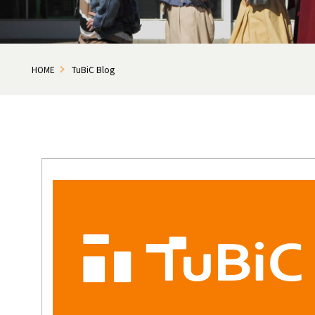
HOME
TuBiC Blog