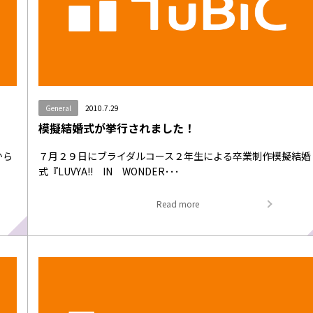
General
2010.7.29
模擬結婚式が挙行されました！
から
７月２９日にブライダルコース２年生による卒業制作模擬結婚
式『LUVYA!! IN WONDER･･･
Read more