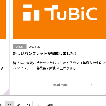
General
2010.5.22
新しいパンフレットが完成しました！
皆さん、大変お待たせいたしました！平成２３年度入学生向け
パンフレット・募集要項が出来上がりまし･･･
報処
Read more
59
60
61
62
次へ
最後