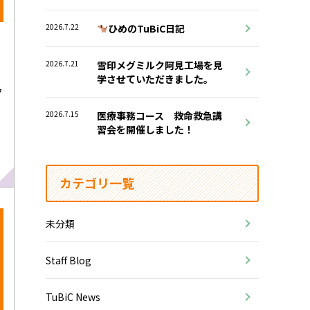
2026.7.22
ひめのTuBiC日記
2026.7.21
雪印メグミルク阿見工場を見
学させていただきました。
ク
2026.7.15
医療事務コース 救命救急講
習会を開催しました！
カテゴリ一覧
未分類
Staff Blog
TuBiC News